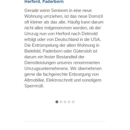
Herford, Paderborn
Osnabrück
Gerade wenn Senioren in eine neue
Der Transpor
Wohnung umziehen, ist das neue Domizil
Spezialität 
oft kleiner als das alte. Häufig kann darum
den sorgsame
nicht alles mitgenommen werden, ob der
Wohnung und
Umzug nun von Herford nach Detmold
auch die
Küc
erfolgt oder von Deutschland in die USA.
Detmold ode
Die Entrümpelung der alten Wohnung in
hinzieht. Da
Bielefeld, Paderborn oder Gütersloh ist
Küchenausst
darum ein fester Bestandteil der
gehen stets m
Dienstleistungen unseres renommierten
erledigen se
Umzugsunternehmens. Wir übernehmen
Anschluss an
gerne die fachgerechte Entsorgung von
Stromnetz: W
Altmobiliar, Elektroschrott und sonstigem
Küche schon 
Sperrmüll.